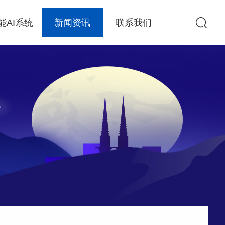
能AI系统
新闻资讯
联系我们