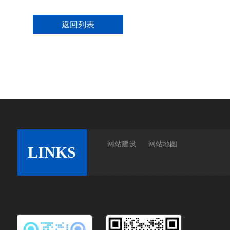
返回列表
网站建设
网站地图
LINKS