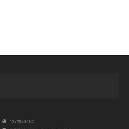
13728807131