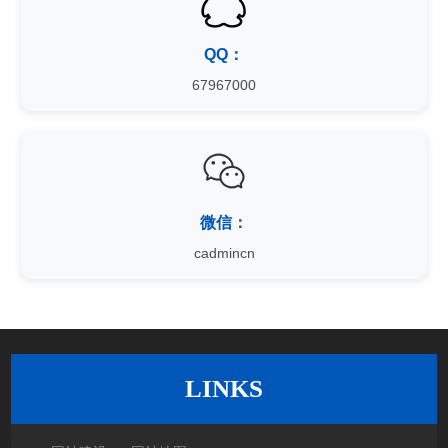
QQ：
67967000
微信：
cadmincn
LINKS