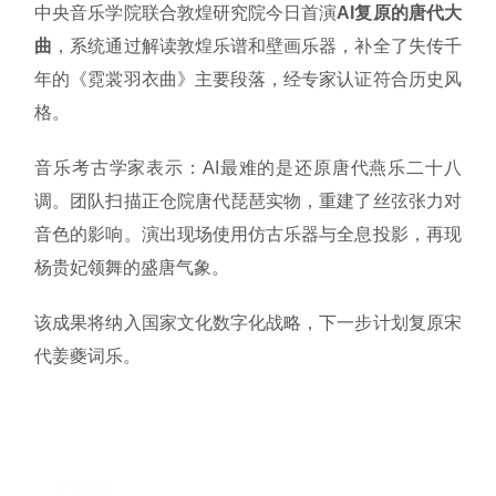
中央音乐学院联合敦煌研究院今日首演
AI复原的唐代大
曲
，系统通过解读敦煌乐谱和壁画乐器，补全了失传千
年的《霓裳羽衣曲》主要段落，经专家认证符合历史风
格。
音乐考古学家表示：AI最难的是还原唐代燕乐二十八
调。团队扫描正仓院唐代琵琶实物，重建了丝弦张力对
音色的影响。演出现场使用仿古乐器与全息投影，再现
杨贵妃领舞的盛唐气象。
该成果将纳入国家文化数字化战略，下一步计划复原宋
代姜夔词乐。
上一篇