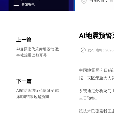
当前位置：
首
新闻资讯
AI地震预警
上一篇
AI复原唐代乐舞引轰动 数
发布时间：2026-
字敦煌展巴黎开幕
中国地震局今日确
报，灾区无重大人
下一篇
AI辅助渐冻症药物研发 临
系统通过分析龙门山
床II期结果远超预期
三天预警。
该技术已覆盖我国