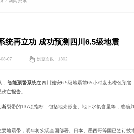
页
>
新闻资讯
系统再立功 成功预测四川6.5级地震
08-07
浏览次数：1302
认，
智能预警系统
在四川雅安6.5级地震前65小时发出橙色预
员伤亡报告。
断裂带的137项指标，包括地壳形变、地下水氡含量等，准确判
主要地震带，明年将实现全国部署。日本、墨西哥等国已签订技